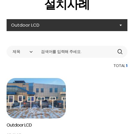
설치사례
Outdoor LCD
제목
TOTAL
1
Outdoor LCD