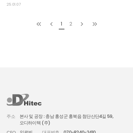
25.01.07
1
2
주소
본사 및 공장 : 충남 홍성군 홍북읍 첨단산단4길 59,
오디하이텍 (주)
CEO
임로빈
대표번호
070-8240-2410